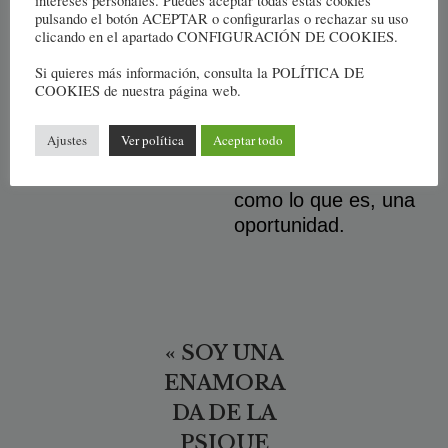
encantada de
intereses personales. Puedes aceptar todas estas cookies
pulsando el botón ACEPTAR o configurarlas o rechazar su uso
guiarte y
clicando en el apartado CONFIGURACIÓN DE COOKIES.
acompañarte en
Si quieres más información, consulta la POLÍTICA DE
este proceso para
COOKIES de nuestra página web.
que obtengas el
bienestar personal y
Ajustes
Ver política
Aceptar todo
seas capaz de
afrontar la vida
como lo que es, una
oportunidad.
« SOY UNA
ENAMORA
DA DE LA
PSIQUE