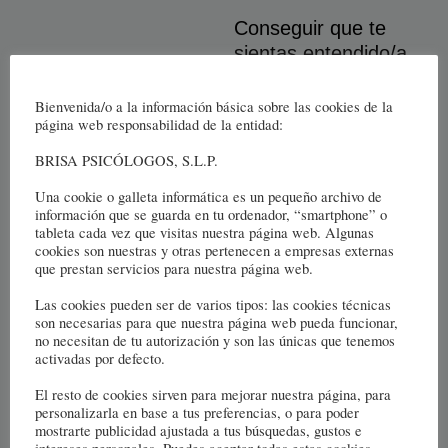
Conseguir que te
sientas entendido/a,
que cumplas tu
objetivo vital, que
Bienvenida/o a la información básica sobre las cookies de la
página web responsabilidad de la entidad:
superes los desafíos
de la vida o que
BRISA PSICÓLOGOS, S.L.P.
seas un poquito
Una cookie o galleta informática es un pequeño archivo de
más feliz que antes
información que se guarda en tu ordenador, “smartphone” o
de comenzar en
tableta cada vez que visitas nuestra página web. Algunas
cookies son nuestras y otras pertenecen a empresas externas
terapia, hace que
que prestan servicios para nuestra página web.
tenga sentido, una
profesión tan
Las cookies pueden ser de varios tipos: las cookies técnicas
son necesarias para que nuestra página web pueda funcionar,
gratificante como
no necesitan de tu autorización y son las únicas que tenemos
ésta.
activadas por defecto.
El resto de cookies sirven para mejorar nuestra página, para
Así que, si te
personalizarla en base a tus preferencias, o para poder
animas, estaré
mostrarte publicidad ajustada a tus búsquedas, gustos e