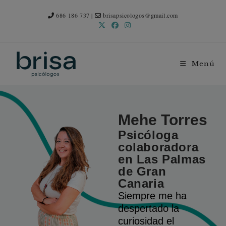
686 186 737
|
brisapsicologos@gmail.com
Menú
Mehe Torres
Psicóloga
colaboradora
en Las Palmas
de Gran
Canaria
Siempre me ha
despertado la
curiosidad el