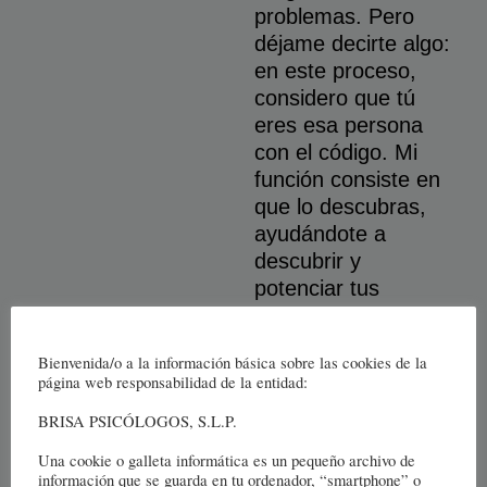
problemas. Pero
déjame decirte algo:
en este proceso,
considero que tú
eres esa persona
con el código. Mi
función consiste en
que lo descubras,
ayudándote a
descubrir y
potenciar tus
propias habilidades
y capacidades, para
Bienvenida/o a la información básica sobre las cookies de la
que logres todas las
página web responsabilidad de la entidad:
metas que te
BRISA PSICÓLOGOS, S.L.P.
propongas
Una cookie o galleta informática es un pequeño archivo de
En este viaje juntos,
información que se guarda en tu ordenador, “smartphone” o