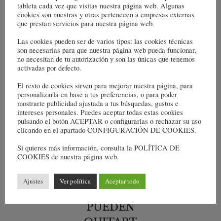
trabajaremos para
tableta cada vez que visitas nuestra página web. Algunas
cookies son nuestras y otras pertenecen a empresas externas
fortalecer esa
que prestan servicios para nuestra página web.
libertad y encontrar
Las cookies pueden ser de varios tipos: las cookies técnicas
respuestas positivas
son necesarias para que nuestra página web pueda funcionar,
a tus desafíos.
no necesitan de tu autorización y son las únicas que tenemos
activadas por defecto.
El resto de cookies sirven para mejorar nuestra página, para
personalizarla en base a tus preferencias, o para poder
mostrarte publicidad ajustada a tus búsquedas, gustos e
intereses personales. Puedes aceptar todas estas cookies
« LAS
pulsando el botón ACEPTAR o configurarlas o rechazar su uso
clicando en el apartado CONFIGURACIÓN DE COOKIES.
FUERZAS
QUE
Si quieres más información, consulta la POLÍTICA DE
COOKIES de nuestra página web.
ESCAPAN
A TU
Ajustes
Ver política
Aceptar todo
CONTROL
PUEDEN