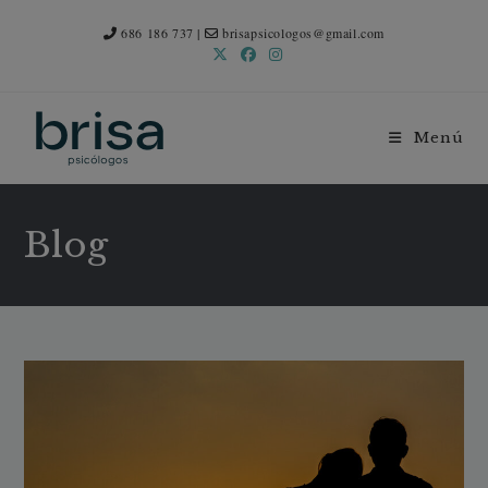
686 186 737
|
brisapsicologos@gmail.com
Menú
Blog