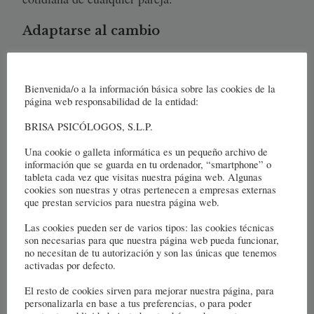
Adaptarse al cambio
Por lo general, las parejas suelen ir adaptándose a
los cambios y pueden ser capaces de solventar las
Bienvenida/o a la información básica sobre las cookies de la
página web responsabilidad de la entidad:
distintas situaciones que van surgiendo. De hecho,
esa experiencia vital es sumamente enriquecedora.
BRISA PSICÓLOGOS, S.L.P.
Pero surgen, también, problemas y situaciones que
Una cookie o galleta informática es un pequeño archivo de
necesitan de unos recursos y experiencias que en
información que se guarda en tu ordenador, “smartphone” o
tableta cada vez que visitas nuestra página web. Algunas
ocasiones fallan o no se han desarrollado
cookies son nuestras y otras pertenecen a empresas externas
convenientemente. De esta forma, van surgiendo
que prestan servicios para nuestra página web.
problemas que generan malestar y afectan al estado
Las cookies pueden ser de varios tipos: las cookies técnicas
emocional de cada una de las personas que forman
son necesarias para que nuestra página web pueda funcionar,
no necesitan de tu autorización y son las únicas que tenemos
la pareja. La consecuencia de esto es el aumento de
activadas por defecto.
la insatisfacción y la sensación de distanciamiento
El resto de cookies sirven para mejorar nuestra página, para
dentro de la relación. Este desgate es lento, y por
personalizarla en base a tus preferencias, o para poder