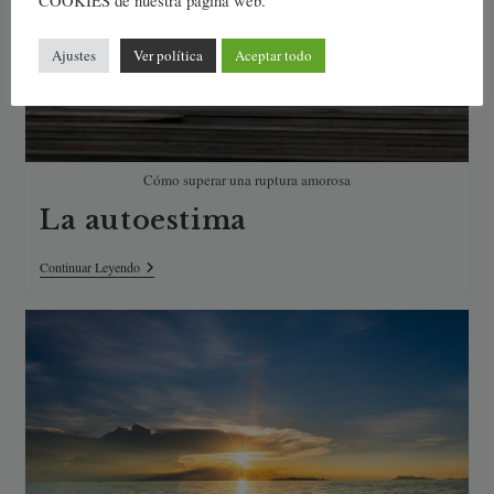
COOKIES de nuestra página web.
Ajustes
Ver política
Aceptar todo
Cómo superar una ruptura amorosa
La autoestima
La
Continuar Leyendo
Autoestima