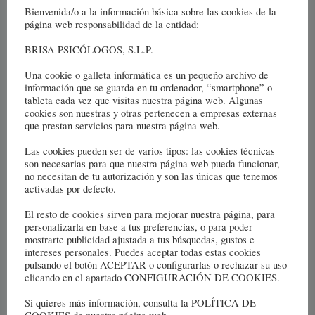
Bienvenida/o a la información básica sobre las cookies de la
página web responsabilidad de la entidad:
BRISA PSICÓLOGOS, S.L.P.
Una cookie o galleta informática es un pequeño archivo de
Silhouette of lovers holding hands - hugging together at sunset, love in
información que se guarda en tu ordenador, “smartphone” o
tableta cada vez que visitas nuestra página web. Algunas
love Concept: decoration, design, valentine.
cookies son nuestras y otras pertenecen a empresas externas
La terapia de pareja. Cómo
que prestan servicios para nuestra página web.
superar una ruptura de
Las cookies pueden ser de varios tipos: las cookies técnicas
son necesarias para que nuestra página web pueda funcionar,
pareja
no necesitan de tu autorización y son las únicas que tenemos
activadas por defecto.
La
Continuar Leyendo
Terapia
El resto de cookies sirven para mejorar nuestra página, para
De
personalizarla en base a tus preferencias, o para poder
Pareja.
mostrarte publicidad ajustada a tus búsquedas, gustos e
Cómo
intereses personales. Puedes aceptar todas estas cookies
Superar
pulsando el botón ACEPTAR o configurarlas o rechazar su uso
Una
clicando en el apartado CONFIGURACIÓN DE COOKIES.
Ruptura
De
Si quieres más información, consulta la POLÍTICA DE
Pareja