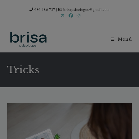
Ir
al
686 186 737
|
brisapsicologos@gmail.com
contenido
Menú
Tricks