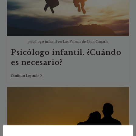
psicólogo infantil en Las Palmas de Gran Canaria
Psicólogo infantil. ¿Cuándo
es necesario?
Psicólogo
Continuar Leyendo
Infantil.
¿Cuándo
Es
Necesario?