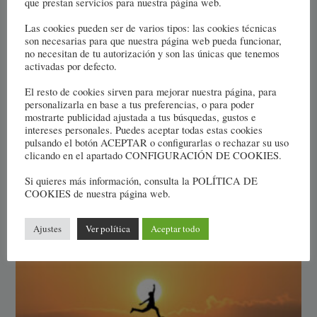
que prestan servicios para nuestra página web.
necesariamente hacerlo de forma presencial. Desde
Brisa Psicólogos ofrecemos terapia online a toda
Las cookies pueden ser de varios tipos: las cookies técnicas
son necesarias para que nuestra página web pueda funcionar,
España a través de nuestra web
no necesitan de tu autorización y son las únicas que tenemos
www.brisapsicologos.online
activadas por defecto.
El resto de cookies sirven para mejorar nuestra página, para
Ponte en contacto con nosotros en
personalizarla en base a tus preferencias, o para poder
mostrarte publicidad ajustada a tus búsquedas, gustos e
brisapsicólogos@gmail.com y te aconsejaremos.
intereses personales. Puedes aceptar todas estas cookies
pulsando el botón ACEPTAR o configurarlas o rechazar su uso
clicando en el apartado CONFIGURACIÓN DE COOKIES.
Si quieres más información, consulta la POLÍTICA DE
COOKIES de nuestra página web.
TAMBIÉN PODRÍA GUSTARTE
Ajustes
Ver política
Aceptar todo