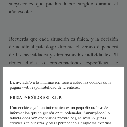
subyacentes que puedan haber surgido durante el
año escolar.
Recuerda que cada situación es única, y la decisión
de acudir al psicólogo durante el verano dependerá
de las necesidades y circunstancias individuales. Si
tienes dudas o preocupaciones específicas, te
recomiendo hablar con un profesional de la salud
mental para obtener una evaluación personalizada y
Bienvenida/o a la información básica sobre las cookies de la
tomar la mejor decisión en función de las
página web responsabilidad de la entidad:
necesidades de cada uno.
BRISA PSICÓLOGOS, S.L.P.
Una cookie o galleta informática es un pequeño archivo de
información que se guarda en tu ordenador, “smartphone” o
tableta cada vez que visitas nuestra página web. Algunas
Y recuerda que ir al psicólogo, no implica
cookies son nuestras y otras pertenecen a empresas externas