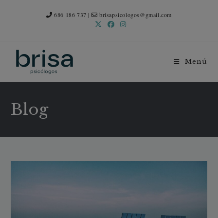
686 186 737
|
brisapsicologos@gmail.com
Menú
Blog