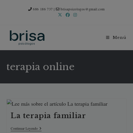
Ir
al
686 186 737
|
brisapsicologos@gmail.com
contenido
Menú
terapia online
La terapia familiar
La
Continuar Leyendo
Terapia