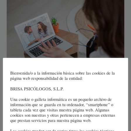
Bienvenida/o a la información básica sobre las cookies de la
terapia online
página web responsabilidad de la entidad:
Terapia online y presencial
BRISA PSICÓLOGOS, S.L.P.
Terapia
Continuar Leyendo
Una cookie o galleta informática es un pequeño archivo de
Online
información que se guarda en tu ordenador, “smartphone” o
Y
tableta cada vez que visitas nuestra página web. Algunas
Presencial
cookies son nuestras y otras pertenecen a empresas externas
que prestan servicios para nuestra página web.
Las cookies pueden ser de varios tipos: las cookies técnicas