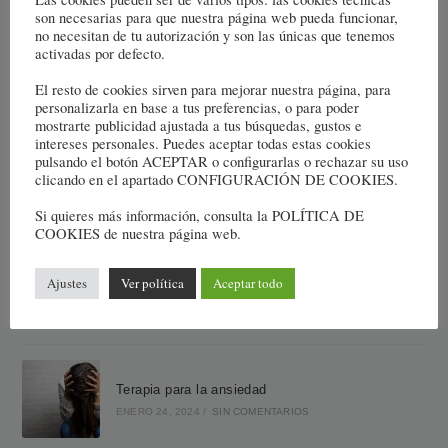
son necesarias para que nuestra página web pueda funcionar,
no necesitan de tu autorización y son las únicas que tenemos
Buscar
activadas por defecto.
BUSCAR
El resto de cookies sirven para mejorar nuestra página, para
personalizarla en base a tus preferencias, o para poder
mostrarte publicidad ajustada a tus búsquedas, gustos e
intereses personales. Puedes aceptar todas estas cookies
Últimas Entradas
pulsando el botón ACEPTAR o configurarlas o rechazar su uso
clicando en el apartado CONFIGURACIÓN DE COOKIES.
Psicólogo infantil. ¿Cuándo es necesario?
Si quieres más información, consulta la POLÍTICA DE
COOKIES de nuestra página web.
MARZO 9, 2023
/
SIN COMENTARIOS
Ajustes
Ver política
Aceptar todo
La terapia familiar
JULIO 8, 2024
/
SIN COMENTARIOS
Terapia para la ansiedad
ENERO 24, 2024
/
SIN COMENTARIOS