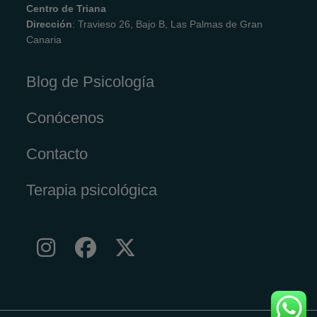
Centro de Triana
Dirección
: Travieso 26, Bajo B, Las Palmas de Gran
Canaria
Blog de Psicología
Conócenos
Contacto
Terapia psicológica
Se
Se
Se
abre
abre
abre
en
en
en